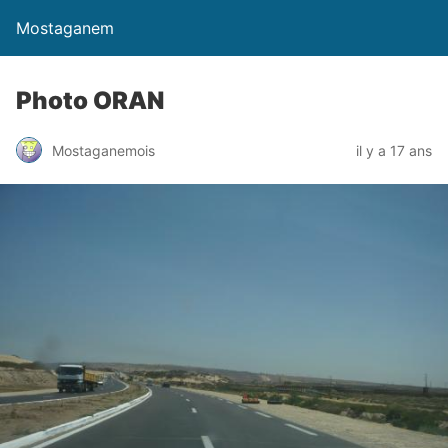
Mostaganem
Photo ORAN
Mostaganemois
il y a 17 ans