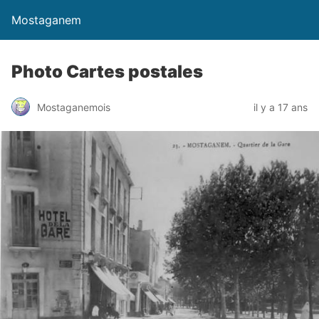
Mostaganem
Photo Cartes postales
Mostaganemois
il y a 17 ans