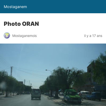
Mostaganem
Photo ORAN
Mostaganemois
il y a 17 ans