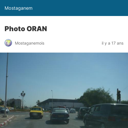
Mostaganem
Photo ORAN
Mostaganemois
il y a 17 ans