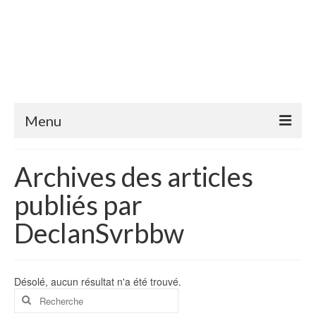
Menu
Découvrir
Archives des articles
Mostaganem pour la première fois
publiés par
Se rendre à Mostaganem
DeclanSvrbbw
Valence <-> Mostaganem
Cuisne
Désolé, aucun résultat n'a été trouvé.
Rechercher
Radio dahra
: