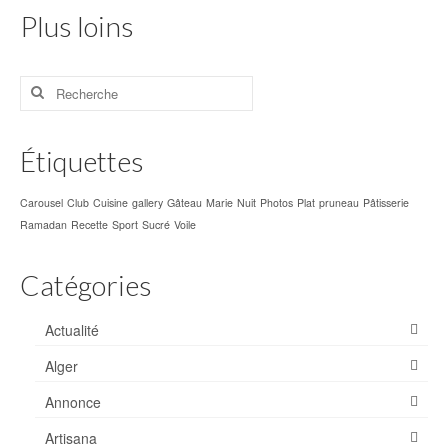
Plus loins
Mostaganem en images
Vidéo
Rechercher
:
Photo
Cartes postales
Étiquettes
Oran
Carousel
Club
Cuisine
gallery
Gâteau
Marie
Nuit
Photos
Plat
pruneau
Pâtisserie
Ramadan
Recette
Sport
Sucré
Voile
Sidi Majdoub plage
Divers
Catégories
El Arsa
Actualité
Tenes
Alger
Couché de soleil
Annonce
Route d’Oran
Artisana