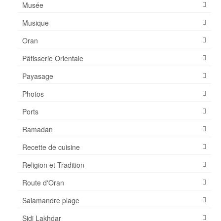
Musée
AZ Hotel – Le zephyr
Musique
Shopping-Achat
Oran
Plages
Pâtisserie Orientale
Payasage
Photos
Ports
Ramadan
Recette de cuisine
Religion et Tradition
Route d'Oran
Salamandre plage
Sidi Lakhdar