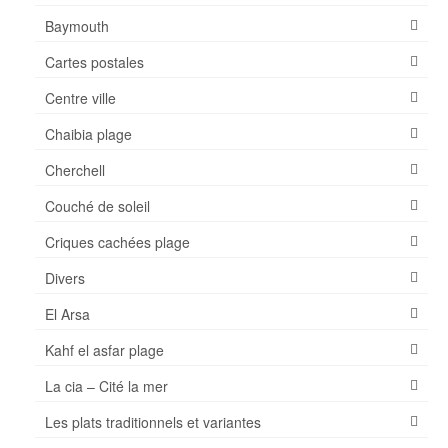
Baymouth
Météo
Cartes postales
Visiter
Centre ville
Musées
Chaibia plage
Monuments
Cherchell
Sortir
Couché de soleil
Parcs pour enfants – Jeux
Criques cachées plage
AZ Aquapark Aqualand
Divers
Piscine Olympique de Mostaganem
El Arsa
Kahf el asfar plage
Transports
La cia – Cité la mer
Où Manger
Les plats traditionnels et variantes
Où dormir