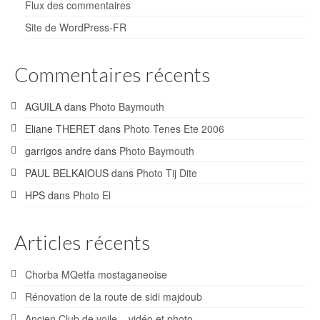
Flux des commentaires
Site de WordPress-FR
Commentaires récents
AGUILA
dans
Photo Baymouth
Eliane THERET
dans
Photo Tenes Ete 2006
garrigos andre
dans
Photo Baymouth
PAUL BELKAIOUS
dans
Photo Tij Dite
HPS
dans
Photo El
Articles récents
Chorba MQetfa mostaganeoise
Rénovation de la route de sidi majdoub
Ancien Club de voile – vidéo et photo