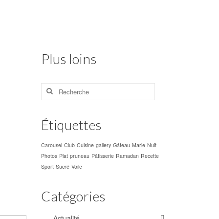
Plus loins
Rechercher
:
Étiquettes
Carousel
Club
Cuisine
gallery
Gâteau
Marie
Nuit
Photos
Plat
pruneau
Pâtisserie
Ramadan
Recette
Sport
Sucré
Voile
Catégories
Actualité