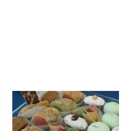
Mostaganem en images
Vidéo
Photo
Cartes postales
Oran
Sidi Majdoub plage
Divers
El Arsa
Tenes
Couché de soleil
Route d’Oran