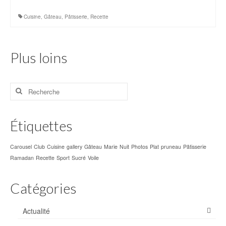
AZ Hotel – Le zephyr
Cuisine
,
Gâteau
,
Pâtisserie
,
Recette
Shopping-Achat
Plages
Plus loins
Rechercher
:
Étiquettes
Carousel
Club
Cuisine
gallery
Gâteau
Marie
Nuit
Photos
Plat
pruneau
Pâtisserie
Ramadan
Recette
Sport
Sucré
Voile
Catégories
Actualité