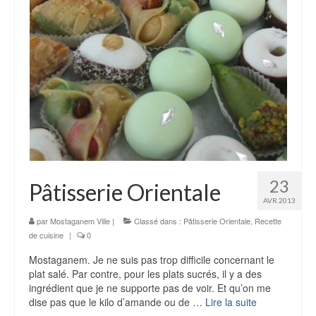
Météo
Visiter
Musées
Monuments
Sortir
Parcs pour enfants – Jeux
AZ Aquapark Aqualand
23
Pâtisserie Orientale
AVR 2013
Piscine Olympique de Mostaganem
par
Mostaganem Ville
|
Classé dans :
Pâtisserie Orientale
,
Recette
de cuisine
Transports
|
0
Mostaganem. Je ne suis pas trop difficile concernant le
Où Manger
plat salé. Par contre, pour les plats sucrés, il y a des
ingrédient que je ne supporte pas de voir. Et qu’on me
Où dormir
dise pas que le kilo d’amande ou de …
Lire la suite­­