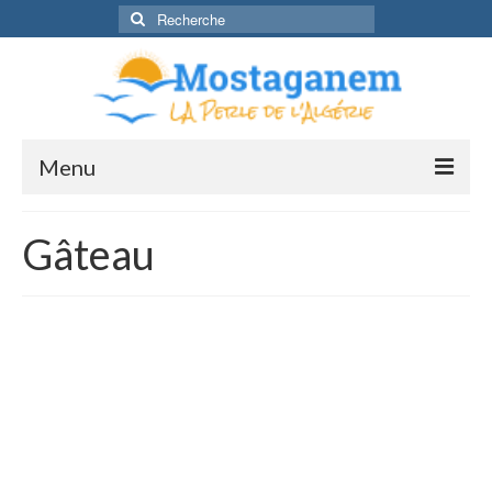
Rechercher
:
Menu
Découvrir
Gâteau
Mostaganem pour la première fois
Se rendre à Mostaganem
Valence <-> Mostaganem
Cuisne
Radio dahra