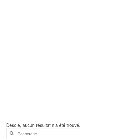
Mostaganem en images
Vidéo
Photo
Cartes postales
Oran
Sidi Majdoub plage
Divers
El Arsa
Tenes
Couché de soleil
Désolé, aucun résultat n'a été trouvé.
Route d’Oran
Rechercher
: