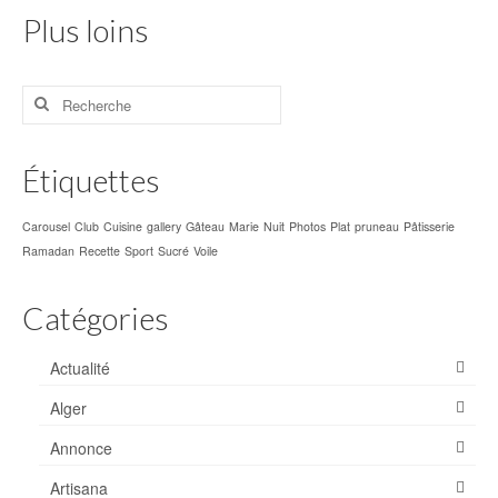
Météo
Plus loins
Visiter
Rechercher
Musées
:
Monuments
Étiquettes
Sortir
Carousel
Club
Cuisine
gallery
Gâteau
Marie
Nuit
Photos
Plat
pruneau
Pâtisserie
Parcs pour enfants – Jeux
Ramadan
Recette
Sport
Sucré
Voile
AZ Aquapark Aqualand
Catégories
Piscine Olympique de Mostaganem
Actualité
Transports
Alger
Où Manger
Annonce
Où dormir
Artisana