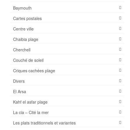
AZ Hotel – Le zephyr
Baymouth
Shopping-Achat
Cartes postales
Plages
Centre ville
Chaibia plage
Cherchell
Couché de soleil
Criques cachées plage
Divers
El Arsa
Kahf el asfar plage
La cia – Cité la mer
Les plats traditionnels et variantes