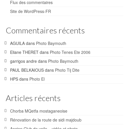
Flux des commentaires
Site de WordPress-FR
Commentaires récents
AGUILA
dans
Photo Baymouth
Eliane THERET
dans
Photo Tenes Ete 2006
garrigos andre
dans
Photo Baymouth
PAUL BELKAIOUS
dans
Photo Tij Dite
HPS
dans
Photo El
Articles récents
Chorba MQetfa mostaganeoise
Rénovation de la route de sidi majdoub
Ancien Club de voile – vidéo et photo