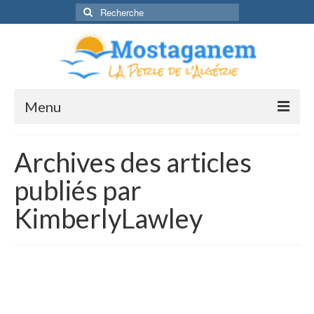
Rechercher
:
Menu
Découvrir
Archives des articles
Mostaganem pour la première fois
publiés par
Se rendre à Mostaganem
KimberlyLawley
Valence <-> Mostaganem
Cuisne
Radio dahra