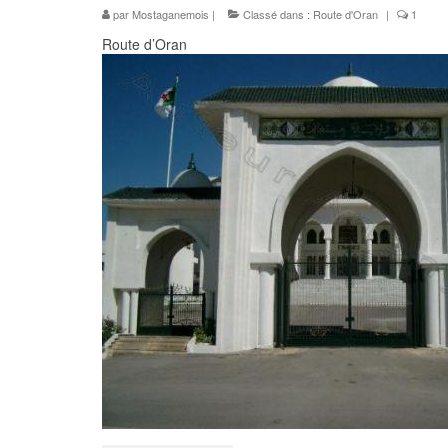
par
Mostaganemois
|
Classé dans :
Route d'Oran
|
1
Route d’Oran