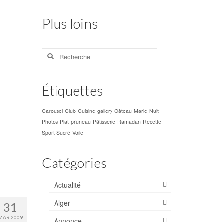
Plus loins
Rechercher
:
Étiquettes
Carousel
Club
Cuisine
gallery
Gâteau
Marie
Nuit
Photos
Plat
pruneau
Pâtisserie
Ramadan
Recette
Sport
Sucré
Voile
Catégories
Actualité
Alger
31
MAR 2009
Annonce