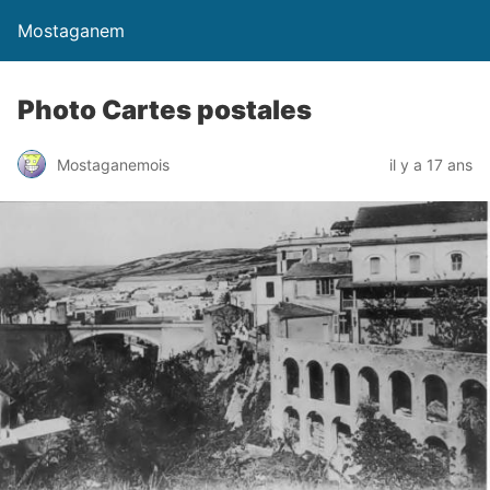
Mostaganem
Photo Cartes postales
Mostaganemois
il y a 17 ans