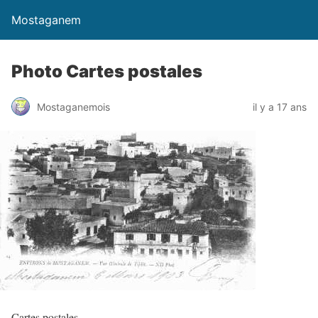
Mostaganem
Photo Cartes postales
Mostaganemois
il y a 17 ans
Cartes postales