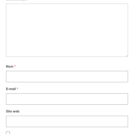
AZ Hotel – Le zephyr
Shopping-Achat
Plages
Nom
*
E-mail
*
Site web