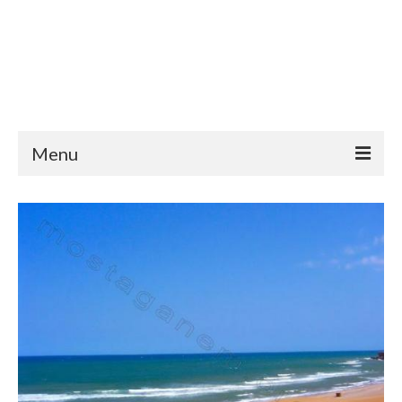
Menu
Découvrir
Mostaganem pour la première fois
Se rendre à Mostaganem
Valence <-> Mostaganem
Cuisne
Radio dahra