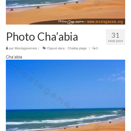
Mostaganem en images
Vidéo
Photo
Photo Cha’abia
31
MAR 2009
Cartes postales
par
Mostaganemois
|
Classé dans :
Chaibia plage
|
0
Oran
Cha’abia
Sidi Majdoub plage
Divers
El Arsa
Tenes
Couché de soleil
Route d’Oran