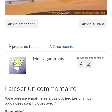
Météo
Visiter
Article précédent
Article suivant
Musées
Monuments
À propos de l'auteur
Articles récents
Sortir
Parcs pour enfants – Jeux
Mostaganemois
Suivre Mostaganemois:
AZ Aquapark Aqualand
Piscine Olympique de Mostaganem
Laisser un commentaire
Transports
Votre adresse e-mail ne sera pas publiée.
Les champs
Où Manger
obligatoires sont indiqués avec
*
Où dormir
Commentaire
*