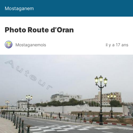
Mostaganem
Photo Route d’Oran
Mostaganemois
il y a 17 ans